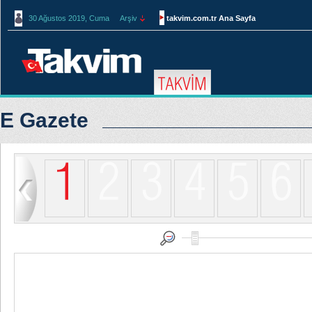
30 Ağustos 2019, Cuma
Arşiv
takvim.com.tr Ana Sayfa
E Gazete