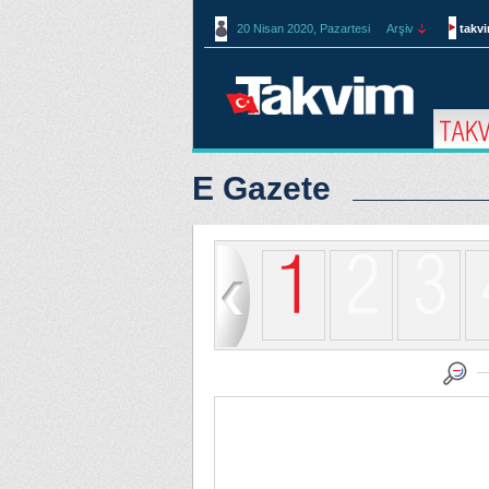
20 Nisan 2020, Pazartesi
Arşiv
takv
E Gazete